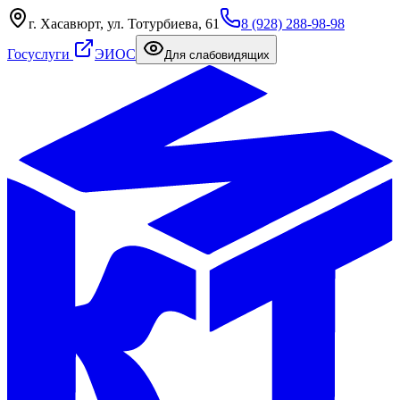
г. Хасавюрт, ул. Тотурбиева, 61
8 (928) 288-98-98
Госуслуги
ЭИОС
Для слабовидящих