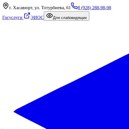
г. Хасавюрт, ул. Тотурбиева, 61
8 (928) 288-98-98
Госуслуги
ЭИОС
Для слабовидящих