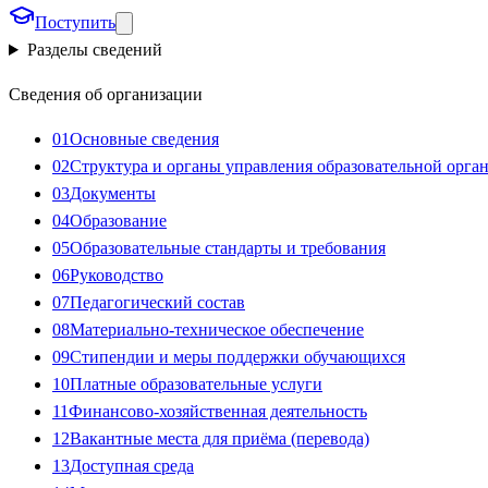
Поступить
Разделы сведений
Сведения об организации
01
Основные сведения
02
Структура и органы управления образовательной орга
03
Документы
04
Образование
05
Образовательные стандарты и требования
06
Руководство
07
Педагогический состав
08
Материально-техническое обеспечение
09
Стипендии и меры поддержки обучающихся
10
Платные образовательные услуги
11
Финансово-хозяйственная деятельность
12
Вакантные места для приёма (перевода)
13
Доступная среда