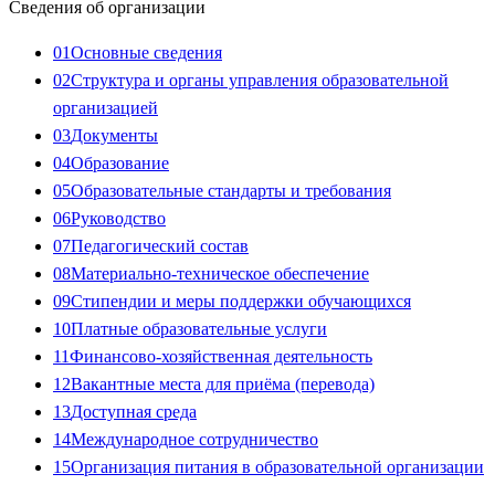
Сведения об организации
01
Основные сведения
02
Структура и органы управления образовательной
организацией
03
Документы
04
Образование
05
Образовательные стандарты и требования
06
Руководство
07
Педагогический состав
08
Материально-техническое обеспечение
09
Стипендии и меры поддержки обучающихся
10
Платные образовательные услуги
11
Финансово-хозяйственная деятельность
12
Вакантные места для приёма (перевода)
13
Доступная среда
14
Международное сотрудничество
15
Организация питания в образовательной организации