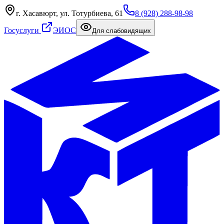
г. Хасавюрт, ул. Тотурбиева, 61
8 (928) 288-98-98
Госуслуги
ЭИОС
Для слабовидящих