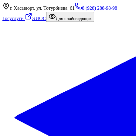
г. Хасавюрт, ул. Тотурбиева, 61
8 (928) 288-98-98
Госуслуги
ЭИОС
Для слабовидящих