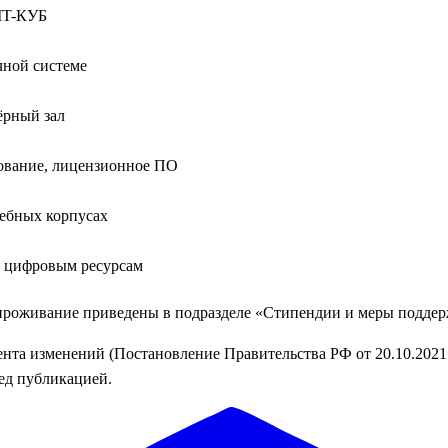
IT-КУБ
чной системе
ёрный зал
дование, лицензионное ПО
чебных корпусах
м цифровым ресурсам
проживание приведены в подразделе «Стипендии и меры подде
ента изменений (Постановление Правительства РФ от 20.10.202
ед публикацией.