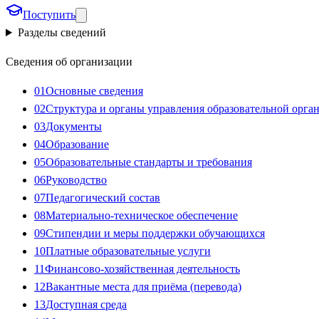
Поступить
Разделы сведений
Сведения об организации
01
Основные сведения
02
Структура и органы управления образовательной орга
03
Документы
04
Образование
05
Образовательные стандарты и требования
06
Руководство
07
Педагогический состав
08
Материально-техническое обеспечение
09
Стипендии и меры поддержки обучающихся
10
Платные образовательные услуги
11
Финансово-хозяйственная деятельность
12
Вакантные места для приёма (перевода)
13
Доступная среда